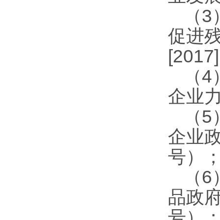
（3
促进
[201
（4
企业力
（5
企业政
号）
（6
品政府
号）