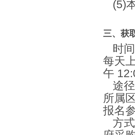
(5
三、获
时间
每天
午
12:
途径
所属区
报名
方式