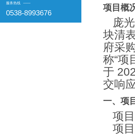
服务热线 ——
项目概
0538-8993676
庞光
块清
府采
称“项
于
20
交响
一、项
项目
项目