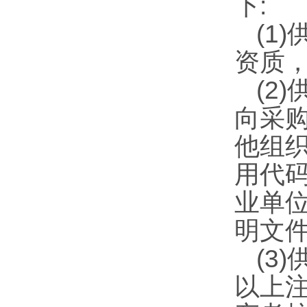
下:
(1
资质
(2
向采
他组
用代
业单
明文
(3
以上