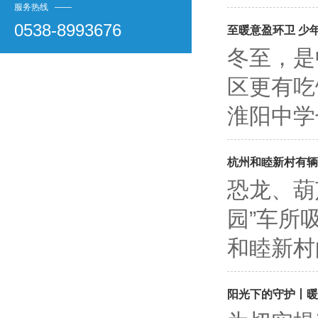
服务热线 ——
0538-8993676
至暖意盈环卫 少
冬至，是
区更有吃
淮阳中学
杭州和睦新村有辆
恐龙、葫
园”车所
和睦新村
阳光下的守护丨暖